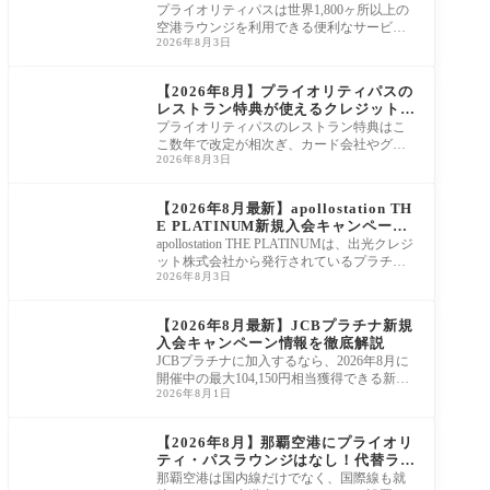
ード6選
プライオリティパスは世界1,800ヶ所以上の
空港ラウンジを利用できる便利なサービス
2026年8月3日
ですが、同伴者料金が1回35米ドル（約5,700
円）と
プライオリティパス
【2026年8月】プライオリティパスの
レストラン特典が使えるクレジットカ
ードを徹底比較！
プライオリティパスのレストラン特典はこ
こ数年で改定が相次ぎ、カード会社やグレ
2026年8月3日
ードによって利用の可否や条件に大きな差
があり
プライオリティパス
【2026年8月最新】apollostation TH
E PLATINUM新規入会キャンペーン
を徹底紹介！
apollostation THE PLATINUMは、出光クレジ
ット株式会社から発行されているプラチナ
2026年8月3日
カードです。 入会するとガソリンや軽油が
お得に利用で
プライオリティパス
【2026年8月最新】JCBプラチナ新規
入会キャンペーン情報を徹底解説
JCBプラチナに加入するなら、2026年8月に
開催中の最大104,150円相当獲得できる新規
2026年8月1日
入会キャンペーンを活用しましょう。通常2
7,500円かか
プライオリティパス
【2026年8月】那覇空港にプライオリ
ティ・パスラウンジはなし！代替ラウ
ンジを調査
那覇空港は国内線だけでなく、国際線も就