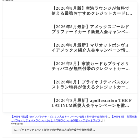
検
索
【2026年8月版】空港ラウンジが無料で
使える最強おすすめクレジットカード12
選！
【2026年8月最新】アメックスゴールド
プリファードカード新規入会キャンペー
ン完全ガイド
【2026年8月最新】マリオットボンヴォ
イアメックス紹介入会キャンペーン情
報！
【2026年8月】家族カードもプライオリ
ティパスが無料付帯のクレジットカード6
選
【2026年8月】プライオリティパスのレ
ストラン特典が使えるクレジットカード
を徹底比較！
【2026年8月最新】apollostation THE P
LATINUM新規入会キャンペーンを徹底
紹介！
【2026年7月版】セゾンプラチナ・ビジネス入会キャンペーン情報！初年度年会費無料
に
【2026年3月】那覇空港
にプライオリティパスラウンジはなし！代替ラウンジを調査 - エアポートライフ
より
2026年3月23日
[…] プライオリティパスを新規で発行予定の人は初年度年会費無料(通…