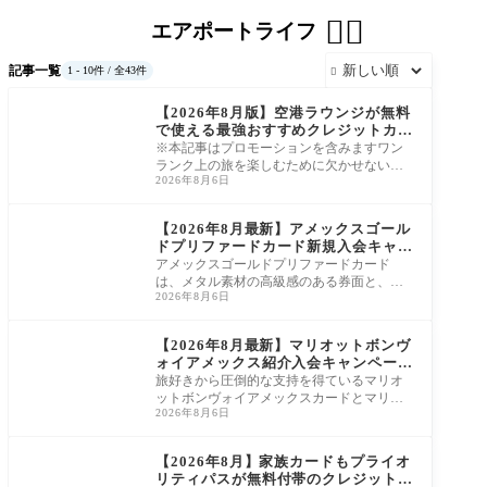


エアポートライフ
記事一覧
1 - 10件 / 全43件

プライオリティパス
【2026年8月版】空港ラウンジが無料
で使える最強おすすめクレジットカー
ド12選！
※本記事はプロモーションを含みますワン
ランク上の旅を楽しむために欠かせない空
2026年8月6日
港ラウンジは、特定のクレジットカードを
所有す
プライオリティパス
【2026年8月最新】アメックスゴール
ドプリファードカード新規入会キャン
ペーン完全ガイド
アメックスゴールドプリファードカード
は、メタル素材の高級感のある券面と、無
2026年8月6日
料宿泊券・トラベルクレジット・空港ラウ
ンジなど
海外旅行
【2026年8月最新】マリオットボンヴ
ォイアメックス紹介入会キャンペーン
情報！
旅好きから圧倒的な支持を得ているマリオ
ットボンヴォイアメックスカードとマリオ
2026年8月6日
ットボンヴォイアメックスプレミアムカー
ド。
プライオリティパス
【2026年8月】家族カードもプライオ
リティパスが無料付帯のクレジットカ