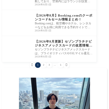
航しており、空港内にはラウンジが設置さ
2026年8月1日
れています。では、空港内にプライオリテ
ィ・パ
海外旅行
【2026年8月】Booking.comのクーポ
ンコード&セール情報まとめ！
Booking.comは、航空機やホテル、レンタカ
ーなどをお得に利用できる予約サイトで
2026年8月1日
す。時期やタイミングによってはクーポン
コードの公
プライオリティパス
【2026年8月更新】セゾンプラチナビ
ジネスアメックスカードの改悪情報ま
とめ！初年度年会費無料は継続中
セゾンプラチナビジネスアメックスカード
は、プライオリティパスやJALマイル還元率
2026年8月1日
最大1.125%など、魅力的な特典が豊富にそ
ろってい


1
2
3
…
5